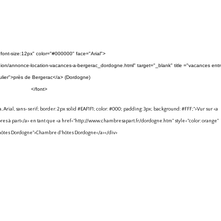
"font-size:12px" color="#000000" face="Arial">
egion/annonce-location-vacances-a-bergerac_dordogne.html
" target="_blank" title ="vacances ent
culier">près de Bergerac</a> (Dordogne)
</font>
, Arial, sans-serif; border: 2px solid #EAF1F1; color: #000; padding: 3px; background: #FFF;">Vur sur <a
res à part</a> en tant que <a href="
http://www.chambresapart.fr/dordogne.htm
" style="color: orange"
hôtes Dordogne">Chambre d'hôtes Dordogne</a></div>