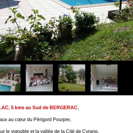
AC, 5 kms au Sud de BERGERAC,
eaux au cœur du Périgord Pourpre,
 le vignoble et la vallée de la Cité de Cyrano,