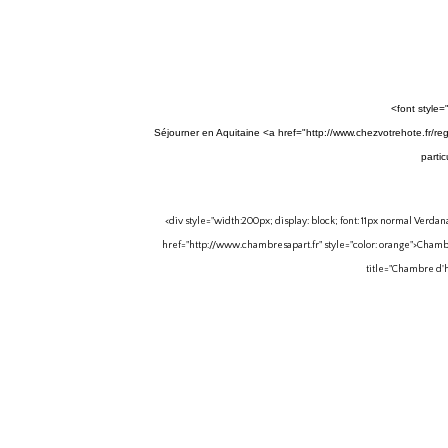
<font style=
Séjourner en Aquitaine <a href="
http://www.chezvotrehote.fr/r
parti
<div style="width:200px; display: block; font: 11px normal Verdana
href="
http://www.chambresapart.fr
" style="color: orange">Chamb
title="Chambre d'